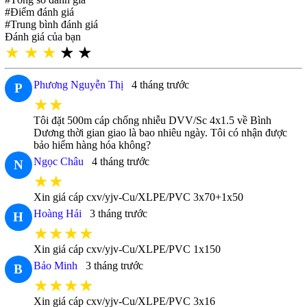
#Điểm đánh giá
#Trung bình đánh giá
Đánh giá của bạn
★
★
★
★
★
Phương Nguyễn Thị
4 tháng trước
P
★★
Tôi đặt 500m cáp chống nhiễu DVV/Sc 4x1.5 về Bình
Dương thời gian giao là bao nhiêu ngày. Tôi có nhận được
bảo hiểm hàng hóa không?
Ngọc Châu
4 tháng trước
N
★★
Xin giá cáp cxv/yjv-Cu/XLPE/PVC 3x70+1x50
Hoàng Hải
3 tháng trước
H
★★★★
Xin giá cáp cxv/yjv-Cu/XLPE/PVC 1x150
Bảo Minh
3 tháng trước
B
★★★★
Xin giá cáp cxv/yjv-Cu/XLPE/PVC 3x16