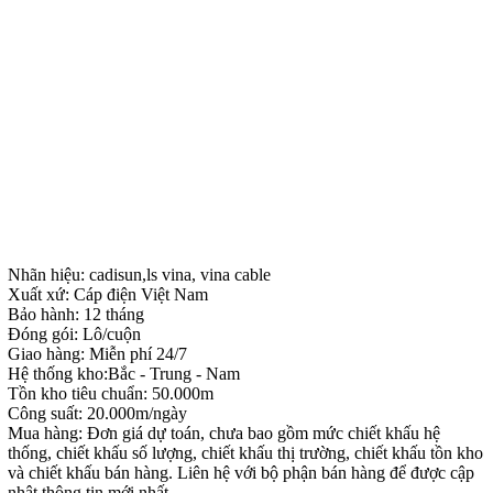
Nhãn hiệu: cadisun,ls vina, vina cable
Xuất xứ: Cáp điện Việt Nam
Bảo hành: 12 tháng
Đóng gói: Lô/cuộn
Giao hàng: Miễn phí 24/7
Hệ thống kho:Bắc - Trung - Nam
Tồn kho tiêu chuẩn: 50.000m
Công suất: 20.000m/ngày
Mua hàng: Đơn giá dự toán, chưa bao gồm mức chiết khấu hệ
thống, chiết khấu số lượng, chiết khấu thị trường, chiết khấu tồn kho
và chiết khấu bán hàng. Liên hệ với bộ phận bán hàng để được cập
nhật thông tin mới nhất