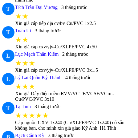
Tích Trần Đại Vương
3 tháng trước
T
★★
Xin giá cáp tiếp địa cv/bv-Cu/PVC 1x2.5
Tuân Út
3 tháng trước
T
★★
Xin giá cáp cxv/yjv-Cu/XLPE/PVC 4x50
Lục Mạch Thần Kiếm
2 tháng trước
L
★★★
Xin giá cáp cxv/yjv-Cu/XLPE/PVC 3x1.5
Lý Lai Quần Kỳ Thánh
4 tháng trước
L
★★★
Xin giá Dây điện mềm RVV/VCTF/VCSF/VCm -
Cu/PVC/PVC 3x10
Tạ Tĩnh
3 tháng trước
T
★★★★★
Cáp nguồn CXV 1x240 (Cu/XLPE/PVC 1x240) có sẵn
không bạn, cho mình xin giá giao Kỹ Anh, Hà Tĩnh
Bạch Cảnh Kỳ
3 tháng trước
B