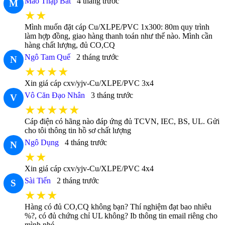
Mao Thập Bát
4 tháng trước
M
★★
Mình muốn đặt cáp Cu/XLPE/PVC 1x300: 80m quy trình
làm hợp đồng, giao hàng thanh toán như thế nào. Mình cần
hàng chất lượng, đủ CO,CQ
Ngô Tam Quế
2 tháng trước
N
★★★★
Xin giá cáp cxv/yjv-Cu/XLPE/PVC 3x4
Vô Căn Đạo Nhân
3 tháng trước
V
★★★★★
Cáp điện có hãng nào đáp ứng đủ TCVN, IEC, BS, UL. Gửi
cho tôi thông tin hồ sơ chất lượng
Ngô Dụng
4 tháng trước
N
★★
Xin giá cáp cxv/yjv-Cu/XLPE/PVC 4x4
Sài Tiến
2 tháng trước
S
★★★
Hàng có đủ CO,CQ không bạn? Thí nghiệm đạt bao nhiêu
%?, có đủ chứng chỉ UL không? Ib thông tin email riêng cho
mình nhé