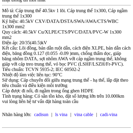
Mô tả: Cáp trung thế 40.5kv 1 lõi. Cáp trung thế 1x300, Cáp ngầm
trung thế 1x300
Ký hiệu: 40.5kV CXV/DATA/DSTA/SWA/AWA/CTS/WBC
1x300 mm2
Quy cách: 40.5kV Cu/XLPE/CTS/PVC/DATA/PVC-W 1x300
mm2
Điện áp: 20/35(40.5)kV
Kết cấu: Lõi đồng, bán dẫn ruột dẫn, cách điện XLPE, bán dẫn cách
điện, băng đồng 0.127 (0.055 -0.09 )mm, chống thấm dọc, giáp
băng nhôm DATA, sợi nhôm AWA với cáp ngầm trung thế, không
giáp với cáp treo trung thế, vỏ bọc PVC (LSHF/LSZH/Fr-PVC).
Tiêu chuẩn: TCVN 5935-2; IEC 60502-2
Nhiệt độ làm việc liên tục: 90°C
Sử dụng: Cáp chuyển đổi giữa mạng trung thế - hạ thế, lắp đặt theo
tiêu chuẩn và điều kiện môi trường
Cáp được đi nổi, đi ngầm trong ống ghen HDPE
Tình trạng hàng: Có sẵn tồn kho, đặt số lượng lớn trên 10.000km
vui lòng liên hệ tư vấn đặt hàng toàn cầu
Nhãn hàng lớn:
cadisun
|
ls vina
|
vina cable
|
cadi-vina