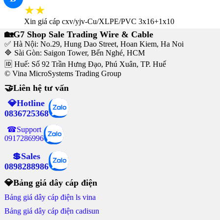
★★
Xin giá cáp cxv/yjv-Cu/XLPE/PVC 3x16+1x10
🏡G7 Shop Sale Trading Wire & Cable
✅ Hà Nội: No.29, Hung Dao Street, Hoan Kiem, Ha Noi
🔷 Sài Gòn: Saigon Tower, Bến Nghé, HCM
🆔 Huế: Số 92 Trần Hưng Đạo, Phú Xuân, TP. Huế
© Vina MicroSystems Trading Group
🤝Liên hệ tư vấn
💎Hotline
0836725368
☎Support
0917286996
💲Sales
0898288986
💎Bảng giá dây cáp điện
Bảng giá dây cáp điện ls vina
Bảng giá dây cáp điện cadisun