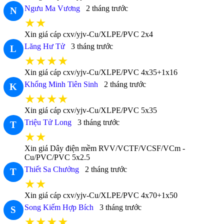
Ngưu Ma Vương
2 tháng trước
N
★★
Xin giá cáp cxv/yjv-Cu/XLPE/PVC 2x4
Lăng Hư Tử
3 tháng trước
L
★★★★
Xin giá cáp cxv/yjv-Cu/XLPE/PVC 4x35+1x16
Khổng Minh Tiên Sinh
2 tháng trước
K
★★★★
Xin giá cáp cxv/yjv-Cu/XLPE/PVC 5x35
Triệu Tử Long
3 tháng trước
T
★★
Xin giá Dây điện mềm RVV/VCTF/VCSF/VCm -
Cu/PVC/PVC 5x2.5
Thiết Sa Chưởng
2 tháng trước
T
★★
Xin giá cáp cxv/yjv-Cu/XLPE/PVC 4x70+1x50
Song Kiếm Hợp Bích
3 tháng trước
S
★★★★