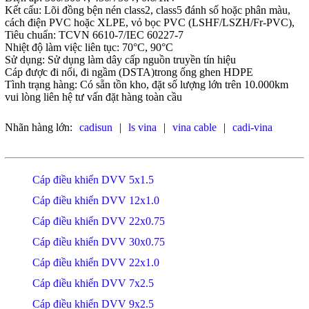
Kết cấu: Lõi đồng bện nén class2, class5 đánh số hoặc phân màu,
cách điện PVC hoặc XLPE, vỏ bọc PVC (LSHF/LSZH/Fr-PVC),
Tiêu chuẩn: TCVN 6610-7/IEC 60227-7
Nhiệt độ làm việc liên tục: 70°C, 90°C
Sử dụng: Sử dụng làm dây cấp nguồn truyền tín hiệu
Cáp được đi nổi, đi ngầm (DSTA)trong ống ghen HDPE
Tình trạng hàng: Có sẵn tồn kho, đặt số lượng lớn trên 10.000km
vui lòng liên hệ tư vấn đặt hàng toàn cầu
Nhãn hàng lớn:
cadisun
|
ls vina
|
vina cable
|
cadi-vina
Cáp điều khiển DVV 5x1.5
Cáp điều khiển DVV 12x1.0
Cáp điều khiển DVV 22x0.75
Cáp điều khiển DVV 30x0.75
Cáp điều khiển DVV 22x1.0
Cáp điều khiển DVV 7x2.5
Cáp điều khiển DVV 9x2.5