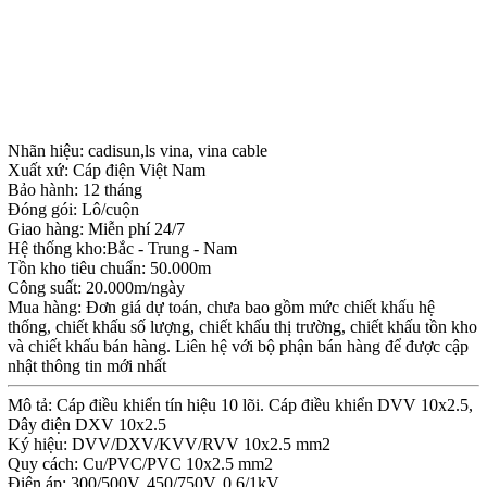
Nhãn hiệu: cadisun,ls vina, vina cable
Xuất xứ: Cáp điện Việt Nam
Bảo hành: 12 tháng
Đóng gói: Lô/cuộn
Giao hàng: Miễn phí 24/7
Hệ thống kho:Bắc - Trung - Nam
Tồn kho tiêu chuẩn: 50.000m
Công suất: 20.000m/ngày
Mua hàng: Đơn giá dự toán, chưa bao gồm mức chiết khấu hệ
thống, chiết khấu số lượng, chiết khấu thị trường, chiết khấu tồn kho
và chiết khấu bán hàng. Liên hệ với bộ phận bán hàng để được cập
nhật thông tin mới nhất
Mô tả: Cáp điều khiển tín hiệu 10 lõi. Cáp điều khiển DVV 10x2.5,
Dây điện DXV 10x2.5
Ký hiệu: DVV/DXV/KVV/RVV 10x2.5 mm2
Quy cách: Cu/PVC/PVC 10x2.5 mm2
Điện áp: 300/500V, 450/750V, 0.6/1kV