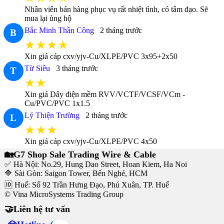
Nhân viên bán hàng phục vụ rất nhiệt tình, có tâm đạo. Sẽ
mua lại ủng hộ
Bắc Minh Thần Công
2 tháng trước
B
★★★★
Xin giá cáp cxv/yjv-Cu/XLPE/PVC 3x95+2x50
Từ Siêu
3 tháng trước
T
★★
Xin giá Dây điện mềm RVV/VCTF/VCSF/VCm -
Cu/PVC/PVC 1x1.5
Lý Thiện Trường
2 tháng trước
L
★★★
Xin giá cáp cxv/yjv-Cu/XLPE/PVC 4x50
🏡G7 Shop Sale Trading Wire & Cable
✅ Hà Nội: No.29, Hung Dao Street, Hoan Kiem, Ha Noi
🔷 Sài Gòn: Saigon Tower, Bến Nghé, HCM
🆔 Huế: Số 92 Trần Hưng Đạo, Phú Xuân, TP. Huế
© Vina MicroSystems Trading Group
🤝Liên hệ tư vấn