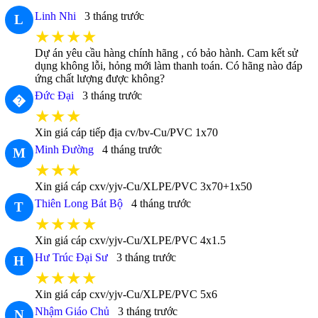
Linh Nhi
3 tháng trước
L
★★★★
Dự án yêu cầu hàng chính hãng , có bảo hành. Cam kết sử
dụng không lỗi, hỏng mới làm thanh toán. Có hãng nào đáp
ứng chất lượng được không?
Đức Đại
3 tháng trước
�
★★★
Xin giá cáp tiếp địa cv/bv-Cu/PVC 1x70
Minh Đường
4 tháng trước
M
★★★
Xin giá cáp cxv/yjv-Cu/XLPE/PVC 3x70+1x50
Thiên Long Bát Bộ
4 tháng trước
T
★★★★
Xin giá cáp cxv/yjv-Cu/XLPE/PVC 4x1.5
Hư Trúc Đại Sư
3 tháng trước
H
★★★★
Xin giá cáp cxv/yjv-Cu/XLPE/PVC 5x6
Nhậm Giáo Chủ
3 tháng trước
N