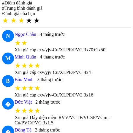
#Điểm đánh giá
#Trung bình đánh giá
Đánh giá của bạn
★
★
★
★
★
Ngọc Châu
4 tháng trước
N
★★
Xin giá cáp cxv/yjv-Cu/XLPE/PVC 3x70+1x50
Minh Quân
4 tháng trước
M
★★★★
Xin giá cáp cxv/yjv-Cu/XLPE/PVC 4x4
Bảo Minh
3 tháng trước
B
★★★★
Xin giá cáp cxv/yjv-Cu/XLPE/PVC 3x16
Đức Việt
2 tháng trước
�
★★★★
Xin giá Dây điện mềm RVV/VCTF/VCSF/VCm -
Cu/PVC/PVC 3x1.5
Đông Tà
3 tháng trước
�