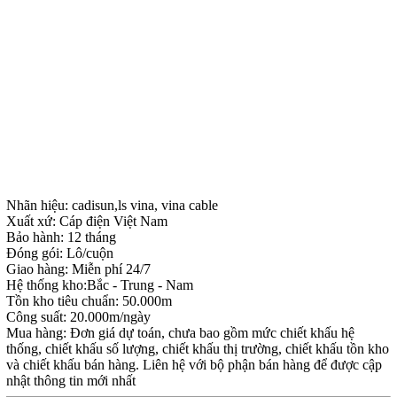
Nhãn hiệu: cadisun,ls vina, vina cable
Xuất xứ: Cáp điện Việt Nam
Bảo hành: 12 tháng
Đóng gói: Lô/cuộn
Giao hàng: Miễn phí 24/7
Hệ thống kho:Bắc - Trung - Nam
Tồn kho tiêu chuẩn: 50.000m
Công suất: 20.000m/ngày
Mua hàng: Đơn giá dự toán, chưa bao gồm mức chiết khấu hệ
thống, chiết khấu số lượng, chiết khấu thị trường, chiết khấu tồn kho
và chiết khấu bán hàng. Liên hệ với bộ phận bán hàng để được cập
nhật thông tin mới nhất