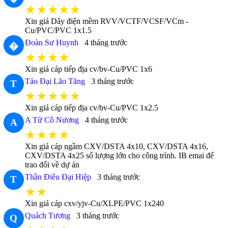
★★★★★
Xin giá Dây điện mềm RVV/VCTF/VCSF/VCm -
Cu/PVC/PVC 1x1.5
Đoàn Sư Huynh
4 tháng trước
�
★★★★
Xin giá cáp tiếp địa cv/bv-Cu/PVC 1x6
Tảo Đại Lão Tăng
3 tháng trước
T
★★★★★
Xin giá cáp tiếp địa cv/bv-Cu/PVC 1x2.5
A Tử Cô Nương
4 tháng trước
A
★★★★
Xin giá cáp ngầm CXV/DSTA 4x10, CXV/DSTA 4x16,
CXV/DSTA 4x25 số lượng lớn cho công trình. IB emai để
trao đổi về dự án
Thần Điêu Đại Hiệp
3 tháng trước
T
★★
Xin giá cáp cxv/yjv-Cu/XLPE/PVC 1x240
Quách Tương
3 tháng trước
Q