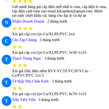
★★★★
Gửi mình bảng giá cáp điện mới nhất ls vina, cáp điện ls vina,
cáp điện cadi-vina vào email kdcapdien@gmail.com. Mình
xin mức chiết khấu các hãng cho đại lý và dự án
Nhậm Doanh Doanh
2 tháng trước
N
★★★★
Xin giá cáp cxv/yjv-Cu/XLPE/PVC 2x4
Cẩu Tạp Chủng
3 tháng trước
C
★★
Xin giá cáp cxv/yjv-Cu/XLPE/PVC 3x50+1x35
Thạch Trung Ngọc
3 tháng trước
T
★★★
Xin giá Dây điện mềm RVV/VCTF/VCSF/VCm -
Cu/PVC/PVC 1x1.5
Tứ thập Nhị Chân Kinh
3 tháng trước
T
★★
Xin giá cáp cxv/yjv-Cu/XLPE/PVC 4x70+1x35
Trần Viên Viên
3 tháng trước
T
★★