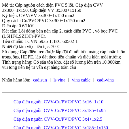
Mô tả: Cáp nguồn cách điện PVC 5 lõi. Cáp điện CVV
3x300+1x150, Cáp điện VV 3x300+1x150
Ký hiệu: CVV/VV 3x300+1x150 mm2
Quy cách: Cu/PVC/PVC 3x300+1x150 mm2
Điện áp: 0.6/1kV
Kết cấu: Lõi đồng bện nén cấp 2, cách điện PVC , vỏ bọc PVC
(LSHF/LSZH/Fr-PVC).
Tiêu chuẩn: TCVN 5935-1; IEC 60502-1
Nhiệt độ làm việc liên tục: 70°C
Sử dụng: Cáp điện treo được lắp đặt đi nổi trên máng cáp hoặc luồn
trong ống HDPE, lắp đặt theo tiêu chuẩn và điều kiện môi trường
Tình trạng hàng: Có sẵn tồn kho, đặt số lượng lớn trên 10.000km
vui lòng liên hệ tư vấn đặt hàng toàn cầu
Nhãn hàng lớn:
cadisun
|
ls vina
|
vina cable
|
cadi-vina
Cáp điện nguồn CVV-Cu/PVC/PVC 3x16+1x10
Cáp điện nguồn CVV-Cu/PVC/PVC 3x185+1x95
Cáp điện nguồn CVV-Cu/PVC/PVC 3x4+1x2.5
Cáp điện nguồn CVV-Cu/PVC/PVC 3x185+1x150