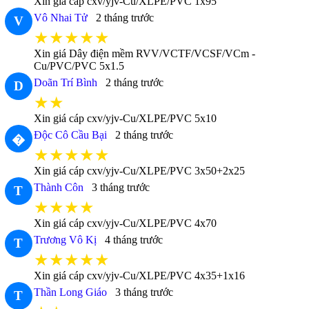
Xin giá cáp cxv/yjv-Cu/XLPE/PVC 1x95
Vô Nhai Tử
2 tháng trước
V
★★★★★
Xin giá Dây điện mềm RVV/VCTF/VCSF/VCm -
Cu/PVC/PVC 5x1.5
Doãn Trí Bình
2 tháng trước
D
★★
Xin giá cáp cxv/yjv-Cu/XLPE/PVC 5x10
Độc Cô Cầu Bại
2 tháng trước
�
★★★★★
Xin giá cáp cxv/yjv-Cu/XLPE/PVC 3x50+2x25
Thành Côn
3 tháng trước
T
★★★★
Xin giá cáp cxv/yjv-Cu/XLPE/PVC 4x70
Trương Vô Kị
4 tháng trước
T
★★★★★
Xin giá cáp cxv/yjv-Cu/XLPE/PVC 4x35+1x16
Thần Long Giáo
3 tháng trước
T