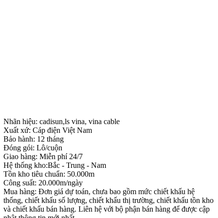
Nhãn hiệu: cadisun,ls vina, vina cable
Xuất xứ: Cáp điện Việt Nam
Bảo hành: 12 tháng
Đóng gói: Lô/cuộn
Giao hàng: Miễn phí 24/7
Hệ thống kho:Bắc - Trung - Nam
Tồn kho tiêu chuẩn: 50.000m
Công suất: 20.000m/ngày
Mua hàng: Đơn giá dự toán, chưa bao gồm mức chiết khấu hệ
thống, chiết khấu số lượng, chiết khấu thị trường, chiết khấu tồn kho
và chiết khấu bán hàng. Liên hệ với bộ phận bán hàng để được cập
nhật thông tin mới nhất