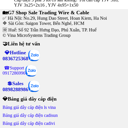
YJV 3x25+2x16 , YJV 4x95+1x50
🏡G7 Shop Sale Trading Wire & Cable
✅ Hà Nội: No.29, Hung Dao Street, Hoan Kiem, Ha Noi
🔷 Sài Gòn: Saigon Tower, Bến Nghé, HCM
🆔 Huế: Số 92 Trần Hưng Đạo, Phú Xuân, TP. Huế
© Vina MicroSystems Trading Group
🤝Liên hệ tư vấn
💎Hotline
0836725368
☎Support
0917286996
💲Sales
0898288986
💎Bảng giá dây cáp điện
Bảng giá dây cáp điện ls vina
Bảng giá dây cáp điện cadisun
Bảng giá dây cáp điện cadivi