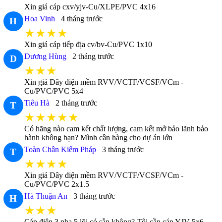
Xin giá cáp cxv/yjv-Cu/XLPE/PVC 4x16
Hoa Vinh
4 tháng trước
H
★★★★
Xin giá cáp tiếp địa cv/bv-Cu/PVC 1x10
Dương Hùng
2 tháng trước
D
★★★
Xin giá Dây điện mềm RVV/VCTF/VCSF/VCm -
Cu/PVC/PVC 5x4
Tiêu Hà
2 tháng trước
T
★★★★★
Có hãng nào cam kết chất lượng, cam kết mở bảo lãnh bảo
hành không bạn? Mình cần hàng cho dự án lớn
Toàn Chân Kiếm Pháp
3 tháng trước
T
★★★★
Xin giá Dây điện mềm RVV/VCTF/VCSF/VCm -
Cu/PVC/PVC 2x1.5
Hà Thuận An
3 tháng trước
H
★★★
Cáp điện 3 pha 5 lõi có sẵn không? Tôi cần cáp YJV 5x6,