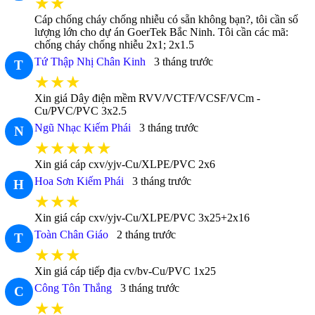
★★
Cáp chống cháy chống nhiễu có sẵn không bạn?, tôi cần số
lượng lớn cho dự án GoerTek Bắc Ninh. Tôi cần các mã:
chống cháy chống nhiễu 2x1; 2x1.5
Tứ Thập Nhị Chân Kinh
3 tháng trước
T
★★★
Xin giá Dây điện mềm RVV/VCTF/VCSF/VCm -
Cu/PVC/PVC 3x2.5
Ngũ Nhạc Kiếm Phái
3 tháng trước
N
★★★★★
Xin giá cáp cxv/yjv-Cu/XLPE/PVC 2x6
Hoa Sơn Kiếm Phái
3 tháng trước
H
★★★
Xin giá cáp cxv/yjv-Cu/XLPE/PVC 3x25+2x16
Toàn Chân Giáo
2 tháng trước
T
★★★
Xin giá cáp tiếp địa cv/bv-Cu/PVC 1x25
Công Tôn Thắng
3 tháng trước
C
★★