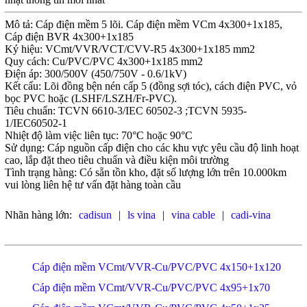
Mô tả: Cáp điện mềm 5 lõi. Cáp điện mềm VCm 4x300+1x185,
Cáp điện BVR 4x300+1x185
Ký hiệu: VCmt/VVR/VCT/CVV-R5 4x300+1x185 mm2
Quy cách: Cu/PVC/PVC 4x300+1x185 mm2
Điện áp: 300/500V (450/750V - 0.6/1kV)
Kết cấu: Lõi đồng bện nén cấp 5 (đồng sợi tóc), cách điện PVC, vỏ
bọc PVC hoặc (LSHF/LSZH/Fr-PVC).
Tiêu chuẩn: TCVN 6610-3/IEC 60502-3 ;TCVN 5935-
1/IEC60502-1
Nhiệt độ làm việc liên tục: 70°C hoặc 90°C
Sử dụng: Cáp nguồn cấp điện cho các khu vực yêu cầu độ linh hoạt
cao, lắp đặt theo tiêu chuẩn và điều kiện môi trường
Tình trạng hàng: Có sẵn tồn kho, đặt số lượng lớn trên 10.000km
vui lòng liên hệ tư vấn đặt hàng toàn cầu
Nhãn hàng lớn:
cadisun
|
ls vina
|
vina cable
|
cadi-vina
Cáp điện mềm VCmt/VVR-Cu/PVC/PVC 4x150+1x120
Cáp điện mềm VCmt/VVR-Cu/PVC/PVC 4x95+1x70