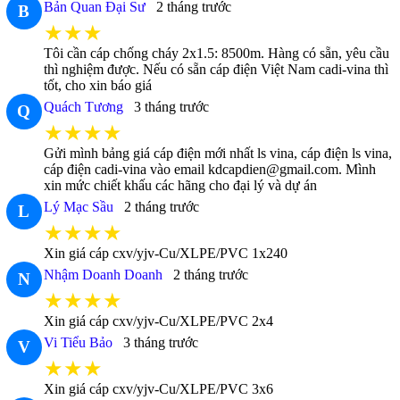
Bản Quan Đại Sư
2 tháng trước
B
★★★
Tôi cần cáp chống cháy 2x1.5: 8500m. Hàng có sẵn, yêu cầu
thì nghiệm được. Nếu có sẵn cáp điện Việt Nam cadi-vina thì
tốt, cho xin báo giá
Quách Tương
3 tháng trước
Q
★★★★
Gửi mình bảng giá cáp điện mới nhất ls vina, cáp điện ls vina,
cáp điện cadi-vina vào email kdcapdien@gmail.com. Mình
xin mức chiết khấu các hãng cho đại lý và dự án
Lý Mạc Sầu
2 tháng trước
L
★★★★
Xin giá cáp cxv/yjv-Cu/XLPE/PVC 1x240
Nhậm Doanh Doanh
2 tháng trước
N
★★★★
Xin giá cáp cxv/yjv-Cu/XLPE/PVC 2x4
Vi Tiểu Bảo
3 tháng trước
V
★★★
Xin giá cáp cxv/yjv-Cu/XLPE/PVC 3x6