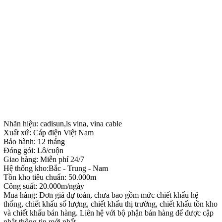
Nhãn hiệu: cadisun,ls vina, vina cable
Xuất xứ: Cáp điện Việt Nam
Bảo hành: 12 tháng
Đóng gói: Lô/cuộn
Giao hàng: Miễn phí 24/7
Hệ thống kho:Bắc - Trung - Nam
Tồn kho tiêu chuẩn: 50.000m
Công suất: 20.000m/ngày
Mua hàng: Đơn giá dự toán, chưa bao gồm mức chiết khấu hệ
thống, chiết khấu số lượng, chiết khấu thị trường, chiết khấu tồn kho
và chiết khấu bán hàng. Liên hệ với bộ phận bán hàng để được cập
nhật thông tin mới nhất