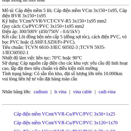
Mô tả: Cáp điện mềm 5 lõi. Cáp điện mềm VCm 3x150+1x95, Cáp
điện BVR 3x150+1x95
Ký hiệu: VCmt/VVR/VCT/CVV-R5 3x150+1x95 mm2
Quy cách: Cu/PVC/PVC 3x150+1x95 mm2
Điện áp: 300/500V (450/750V - 0.6/1kV)
Kết cấu: Lõi đồng bện nén cấp 5 (đồng sợi tóc), cách điện PVC, vỏ
bọc PVC hoặc (LSHF/LSZH/Fr-PVC).
Tiêu chuẩn: TCVN 6610-3/IEC 60502-3 ;TCVN 5935-
1/IEC60502-1
Nhiệt độ làm việc liên tục: 70°C hoặc 90°C
Sử dụng: Cáp nguồn cấp điện cho các khu vực yêu cầu độ linh hoạt
cao, lắp đặt theo tiêu chuẩn và điều kiện môi trường
Tình trạng hàng: Có sẵn tồn kho, đặt số lượng lớn trên 10.000km
vui lòng liên hệ tư vấn đặt hàng toàn cầu
Nhãn hàng lớn:
cadisun
|
ls vina
|
vina cable
|
cadi-vina
Cáp điện mềm VCmt/VVR-Cu/PVC/PVC 3x50+1x25
Cáp điện mềm VCmt/VVR-Cu/PVC/PVC 3x120+1x70