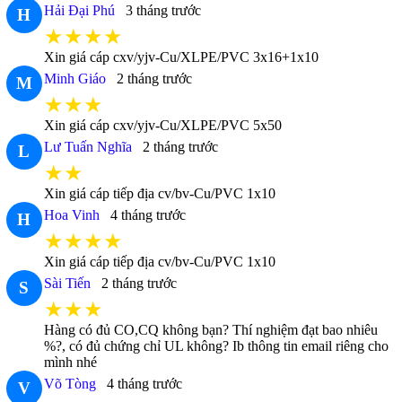
Hải Đại Phú
3 tháng trước
H
★★★★
Xin giá cáp cxv/yjv-Cu/XLPE/PVC 3x16+1x10
Minh Giáo
2 tháng trước
M
★★★
Xin giá cáp cxv/yjv-Cu/XLPE/PVC 5x50
Lư Tuấn Nghĩa
2 tháng trước
L
★★
Xin giá cáp tiếp địa cv/bv-Cu/PVC 1x10
Hoa Vinh
4 tháng trước
H
★★★★
Xin giá cáp tiếp địa cv/bv-Cu/PVC 1x10
Sài Tiến
2 tháng trước
S
★★★
Hàng có đủ CO,CQ không bạn? Thí nghiệm đạt bao nhiêu
%?, có đủ chứng chỉ UL không? Ib thông tin email riêng cho
mình nhé
Võ Tòng
4 tháng trước
V