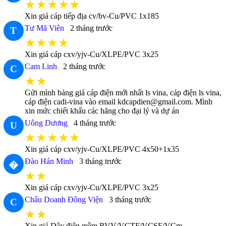
★★★★★
Xin giá cáp tiếp địa cv/bv-Cu/PVC 1x185
Tư Mã Viên
2 tháng trước
T
★★★★
Xin giá cáp cxv/yjv-Cu/XLPE/PVC 3x25
Cam Linh
2 tháng trước
C
★★
Gửi mình bảng giá cáp điện mới nhất ls vina, cáp điện ls vina,
cáp điện cadi-vina vào email kdcapdien@gmail.com. Mình
xin mức chiết khấu các hãng cho đại lý và dự án
Uông Dương
4 tháng trước
U
★★★★★
Xin giá cáp cxv/yjv-Cu/XLPE/PVC 4x50+1x35
Đào Hán Minh
3 tháng trước
�
★★
Xin giá cáp cxv/yjv-Cu/XLPE/PVC 3x25
Châu Doanh Đông Viện
3 tháng trước
C
★★
Xin giá Dây điện mềm RVV/VCTF/VCSF/VCm -