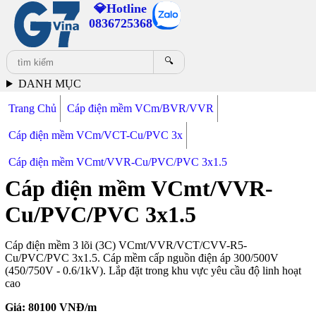
💎Hotline
0836725368
🔍
DANH MỤC
Trang Chủ
Cáp điện mềm VCm/BVR/VVR
Cáp điện mềm VCm/VCT-Cu/PVC 3x
Cáp điện mềm VCmt/VVR-Cu/PVC/PVC 3x1.5
Cáp điện mềm VCmt/VVR-
Cu/PVC/PVC 3x1.5
Cáp điện mềm 3 lõi (3C) VCmt/VVR/VCT/CVV-R5-
Cu/PVC/PVC 3x1.5. Cáp mềm cấp nguồn điện áp 300/500V
(450/750V - 0.6/1kV). Lắp đặt trong khu vực yêu cầu độ linh hoạt
cao
Giá:
80100
VNĐ/m