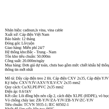
Nhãn hiệu: cadisun,ls vina, vina cable
Xuất xứ: Cáp điện Việt Nam
Bảo hành: 12 tháng
Đóng gói: Lô/cuộn
Giao hàng: Miễn phí 24/7
Hệ thống kho:Bắc - Trung - Nam
Tồn kho tiêu chuẩn: 50.000m
Công suất: 20.000m/ngày
Mua hàng: Đơn giá dự toán, chưa bao gồm mức chiết khấu hệ thống, 
thông tin mới nhất
Mô tả: Dây cáp điện treo 2 lõi. Cáp điện CXV 2x35, Cáp điện YJ
Ký hiệu: CXV/YJV/AXV/YJLV/CV 2x35 mm2
Quy cách: Cu/XLPE/PVC 2x35 mm2
Điện áp: 0.6/1kV
Kết cấu: Lõi đồng bện nén cấp 2, cách điện XLPE (HDPE), vỏ 
Vỏ chống cháy lan: ZR-YJV/ZA-YJV/ZB-YJV/ZC-YJV
Tiêu chuẩn: TCVN 5935-1; IEC 60502-1
Nhiệt độ làm việc liên tục: 90°C