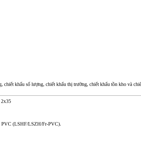
chiết khấu số lượng, chiết khấu thị trường, chiết khấu tồn kho và ch
V 2x35
bọc PVC (LSHF/LSZH/Fr-PVC).