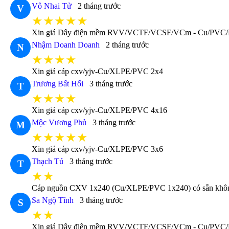
Vô Nhai Tử
2 tháng trước
V
★★★★★
Xin giá Dây điện mềm RVV/VCTF/VCSF/VCm - Cu/PVC/
Nhậm Doanh Doanh
2 tháng trước
N
★★★★
Xin giá cáp cxv/yjv-Cu/XLPE/PVC 2x4
Trương Bất Hối
3 tháng trước
T
★★★★
Xin giá cáp cxv/yjv-Cu/XLPE/PVC 4x16
Mộc Vương Phủ
3 tháng trước
M
★★★★★
Xin giá cáp cxv/yjv-Cu/XLPE/PVC 3x6
Thạch Tú
3 tháng trước
T
★★
Cáp nguồn CXV 1x240 (Cu/XLPE/PVC 1x240) có sẵn không 
Sa Ngộ Tĩnh
3 tháng trước
S
★★
Xin giá Dây điện mềm RVV/VCTF/VCSF/VCm - Cu/PVC