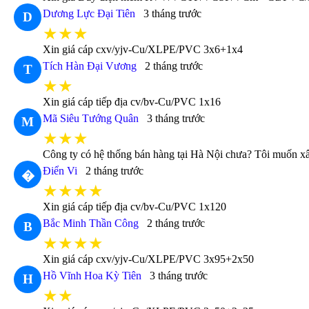
Dương Lực Đại Tiên
3 tháng trước
D
★★★
Xin giá cáp cxv/yjv-Cu/XLPE/PVC 3x6+1x4
Tích Hàn Đại Vương
2 tháng trước
T
★★
Xin giá cáp tiếp địa cv/bv-Cu/PVC 1x16
Mã Siêu Tướng Quân
3 tháng trước
M
★★★
Công ty có hệ thống bán hàng tại Hà Nội chưa? Tôi muốn xâ
Điển Vi
2 tháng trước
�
★★★★
Xin giá cáp tiếp địa cv/bv-Cu/PVC 1x120
Bắc Minh Thần Công
2 tháng trước
B
★★★★
Xin giá cáp cxv/yjv-Cu/XLPE/PVC 3x95+2x50
Hồ Vĩnh Hoa Kỳ Tiên
3 tháng trước
H
★★