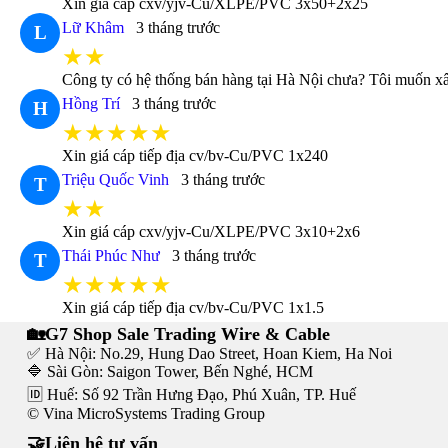
Xin giá cáp cxv/yjv-Cu/XLPE/PVC 3x50+2x25
Lữ Khâm
3 tháng trước
L
★★
Công ty có hệ thống bán hàng tại Hà Nội chưa? Tôi muốn xâ
Hồng Trí
3 tháng trước
H
★★★★★
Xin giá cáp tiếp địa cv/bv-Cu/PVC 1x240
Triệu Quốc Vinh
3 tháng trước
T
★★
Xin giá cáp cxv/yjv-Cu/XLPE/PVC 3x10+2x6
Thái Phúc Như
3 tháng trước
T
★★★★★
Xin giá cáp tiếp địa cv/bv-Cu/PVC 1x1.5
🏡G7 Shop Sale Trading Wire & Cable
✅ Hà Nội: No.29, Hung Dao Street, Hoan Kiem, Ha Noi
🔷 Sài Gòn: Saigon Tower, Bến Nghé, HCM
🆔 Huế: Số 92 Trần Hưng Đạo, Phú Xuân, TP. Huế
© Vina MicroSystems Trading Group
🤝Liên hệ tư vấn