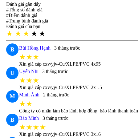
Đánh giá gần đây
#Tổng số đánh giá
#Điểm đánh giá
#Trung bình đánh giá
Đánh giá của bạn
★
★
★
★
★
Bùi Hồng Hạnh
3 tháng trước
B
★★★
Xin giá cáp cxv/yjv-Cu/XLPE/PVC 4x95
Uyển Nhi
3 tháng trước
U
★★★
Xin giá cáp cxv/yjv-Cu/XLPE/PVC 2x1.5
Minh Ánh
2 tháng trước
M
★★
Công ty có nhận làm bảo lãnh hợp đồng, bảo lãnh thanh toá
Bảo Minh
3 tháng trước
B
★★★★
Xin giá cáp cxv/yjv-Cu/XLPE/PVC 3x16