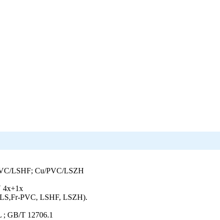
/PVC/LSHF; Cu/PVC/LSZH
VV 4x+1x
FRLS,Fr-PVC, LSHF, LSZH).
 ; GB/T 12706.1