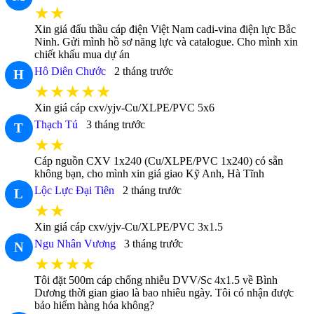
★★
Xin giá đấu thầu cáp điện Việt Nam cadi-vina điện lực Bắc
Ninh. Gửi mình hồ sơ năng lực và catalogue. Cho mình xin
chiết khấu mua dự án
Hô Diên Chước
2 tháng trước
H
★★★★★
Xin giá cáp cxv/yjv-Cu/XLPE/PVC 5x6
Thạch Tú
3 tháng trước
T
★★
Cáp nguồn CXV 1x240 (Cu/XLPE/PVC 1x240) có sẵn
không bạn, cho mình xin giá giao Kỹ Anh, Hà Tĩnh
Lộc Lực Đại Tiên
2 tháng trước
L
★★
Xin giá cáp cxv/yjv-Cu/XLPE/PVC 3x1.5
Ngu Nhân Vương
3 tháng trước
N
★★★★
Tôi đặt 500m cáp chống nhiễu DVV/Sc 4x1.5 về Bình
Dương thời gian giao là bao nhiêu ngày. Tôi có nhận được
bảo hiểm hàng hóa không?