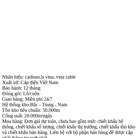
Nhãn hiệu: cadisun,ls vina, vina cable
Xuất xứ: Cáp điện Việt Nam
Bảo hành: 12 tháng
Đóng gói: Lô/cuộn
Giao hàng: Miễn phí 24/7
Hệ thống kho:Bắc - Trung - Nam
Tồn kho tiêu chuẩn: 50.000m
Công suất: 20.000m/ngày
Mua hàng: Đơn giá dự toán, chưa bao gồm mức chiết khấu hệ
thống, chiết khấu số lượng, chiết khấu thị trường, chiết khấu tồn kho
và chiết khấu bán hàng. Liên hệ với bộ phận bán hàng để được cập
nhật thông tin mới nhất