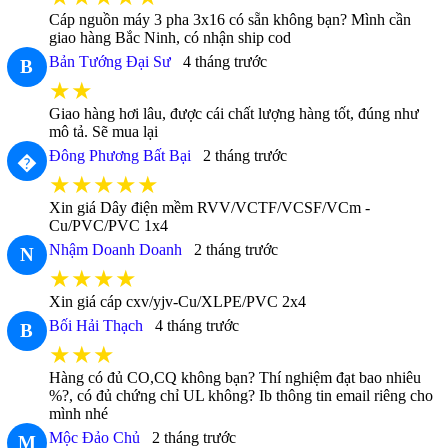
Cáp nguồn máy 3 pha 3x16 có sẵn không bạn? Mình cần
giao hàng Bắc Ninh, có nhận ship cod
Bản Tướng Đại Sư
4 tháng trước
B
★★
Giao hàng hơi lâu, được cái chất lượng hàng tốt, đúng như
mô tả. Sẽ mua lại
Đông Phương Bất Bại
2 tháng trước
�
★★★★★
Xin giá Dây điện mềm RVV/VCTF/VCSF/VCm -
Cu/PVC/PVC 1x4
Nhậm Doanh Doanh
2 tháng trước
N
★★★★
Xin giá cáp cxv/yjv-Cu/XLPE/PVC 2x4
Bối Hải Thạch
4 tháng trước
B
★★★
Hàng có đủ CO,CQ không bạn? Thí nghiệm đạt bao nhiêu
%?, có đủ chứng chỉ UL không? Ib thông tin email riêng cho
mình nhé
Mộc Đảo Chủ
2 tháng trước
M