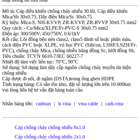
Mô tả: Cáp điều khiển chống cháy nhiễu 30 lõi. Cáp điều khiển
Mica/Sb 30x0.75, Dây điện Mica/Sc 30x0.75
Ký hiệu: Mica-S, NH-KVVP, ZR-KVVP, ZR-RVVP 30x0.75 mm2
Quy cách: - Cu/Mica/XLPE/Fr-PVC-S 30x0.75 mm2
Điện áp: 300/500V, 450/750V, 0.6/1kV
Kết cấu: Lõi đồng bện nén class2, class5 đánh số hoặc phân màu,
cách điện PVC hoặc XLPE, vỏ bọc PVC (Silicon, LSHF/LSZH/Fr-
PVC), chống cháy Mica, chống nhiễu băng đồng Sc, lưới đồng Sb,
Tiêu chuẩn: TCVN 6610-7/IEC 60227-7
Nhiệt độ làm việc liên tục: 70°C, 90°C
Sử dụng: Sử dụng làm dây cấp nguồn chống cháy truyền tín hiệu
chống nhiễu
Cáp được đi nổi, đi ngầm (DSTA)trong ống ghen HDPE
Tình trạng hàng: Có sẵn tồn kho, đặt số lượng lớn trên 10.000km
vui lòng liên hệ tư vấn đặt hàng toàn cầu
Nhãn hàng lớn:
cadisun
|
ls vina
|
vina cable
|
cadi-vina
Cáp chống cháy chống nhiễu 8x1.0
Cáp chống cháy chống nhiễu 2x1.0