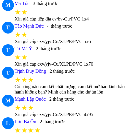
Mã Tốc
3 tháng trước
M
★★
Xin giá cáp tiếp địa cv/bv-Cu/PVC 1x4
Tào Mạnh Đức
4 tháng trước
T
★★
Xin giá cáp cxv/yjv-Cu/XLPE/PVC 5x6
Tư Mã Ý
2 tháng trước
T
★★
Xin giá cáp cxv/yjv-Cu/XLPE/PVC 1x70
Trịnh Duy Đồng
2 tháng trước
T
★★★
Có hãng nào cam kết chất lượng, cam kết mở bảo lãnh bảo
hành không bạn? Mình cần hàng cho dự án lớn
Mạnh Lập Quốc
2 tháng trước
M
★★★
Xin giá cáp cxv/yjv-Cu/XLPE/PVC 4x95
Lưu Bá Ôn
2 tháng trước
L
★★★★