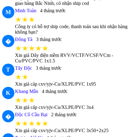
giao hàng Bắc Ninh, có nhận ship cod
Minh Toàn
4 tháng trước
M
★★★
Công ty có hỗ trợ ship code, thanh toán sau khi nhận hàng
không bạn?
Đông Tà
3 tháng trước
�
★★★★★
Xin giá Dây điện mềm RVV/VCTF/VCSF/VCm -
Cu/PVC/PVC 1x1.5
Tây Độc
3 tháng trước
T
★★
Xin giá cáp cxv/yjv-Cu/XLPE/PVC 1x95
Khang Mẫn
4 tháng trước
K
★★★
Xin giá cáp cxv/yjv-Cu/XLPE/PVC 3x4
Độc Cô Cầu Bại
2 tháng trước
�
★★★★★
Xin giá cáp cxv/yjv-Cu/XLPE/PVC 3x50+2x25