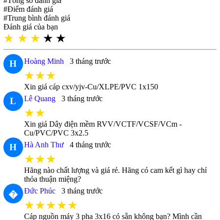
#Tổng số đánh giá
#Điểm đánh giá
#Trung bình đánh giá
Đánh giá của bạn
★
★
★
★
★
Hoàng Minh
3 tháng trước
H
★★★
Xin giá cáp cxv/yjv-Cu/XLPE/PVC 1x150
Lê Quang
3 tháng trước
L
★★
Xin giá Dây điện mềm RVV/VCTF/VCSF/VCm -
Cu/PVC/PVC 3x2.5
Hà Anh Thư
4 tháng trước
H
★★★
Hãng nào chất lượng và giá rẻ. Hãng có cam kết gì hay chỉ
thỏa thuận miệng?
Đức Phúc
3 tháng trước
�
★★★★★
Cáp nguồn máy 3 pha 3x16 có sẵn không bạn? Mình cần