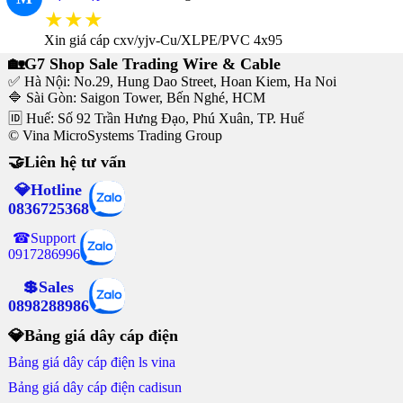
★★★
Xin giá cáp cxv/yjv-Cu/XLPE/PVC 4x95
🏡G7 Shop Sale Trading Wire & Cable
✅ Hà Nội: No.29, Hung Dao Street, Hoan Kiem, Ha Noi
🔷 Sài Gòn: Saigon Tower, Bến Nghé, HCM
🆔 Huế: Số 92 Trần Hưng Đạo, Phú Xuân, TP. Huế
© Vina MicroSystems Trading Group
🤝Liên hệ tư vấn
💎Hotline
0836725368
☎Support
0917286996
💲Sales
0898288986
💎Bảng giá dây cáp điện
Bảng giá dây cáp điện ls vina
Bảng giá dây cáp điện cadisun