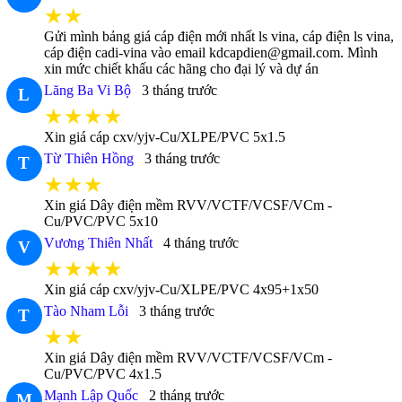
★★
Gửi mình bảng giá cáp điện mới nhất ls vina, cáp điện ls vina,
cáp điện cadi-vina vào email kdcapdien@gmail.com. Mình
xin mức chiết khấu các hãng cho đại lý và dự án
Lăng Ba Vi Bộ
3 tháng trước
L
★★★★
Xin giá cáp cxv/yjv-Cu/XLPE/PVC 5x1.5
Từ Thiên Hồng
3 tháng trước
T
★★★
Xin giá Dây điện mềm RVV/VCTF/VCSF/VCm -
Cu/PVC/PVC 5x10
Vương Thiên Nhất
4 tháng trước
V
★★★★
Xin giá cáp cxv/yjv-Cu/XLPE/PVC 4x95+1x50
Tào Nham Lỗi
3 tháng trước
T
★★
Xin giá Dây điện mềm RVV/VCTF/VCSF/VCm -
Cu/PVC/PVC 4x1.5
Mạnh Lập Quốc
2 tháng trước
M