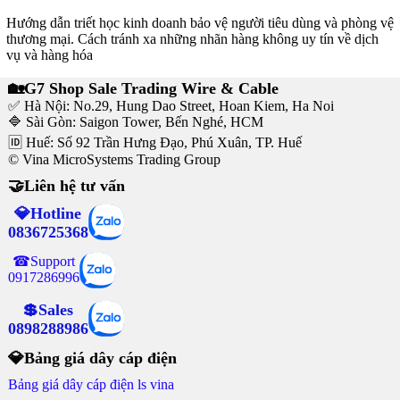
Hướng dẫn triết học kinh doanh bảo vệ người tiêu dùng và phòng vệ
thương mại. Cách tránh xa những nhãn hàng không uy tín về dịch
vụ và hàng hóa
🏡G7 Shop Sale Trading Wire & Cable
✅ Hà Nội: No.29, Hung Dao Street, Hoan Kiem, Ha Noi
🔷 Sài Gòn: Saigon Tower, Bến Nghé, HCM
🆔 Huế: Số 92 Trần Hưng Đạo, Phú Xuân, TP. Huế
© Vina MicroSystems Trading Group
🤝Liên hệ tư vấn
💎Hotline
0836725368
☎Support
0917286996
💲Sales
0898288986
💎Bảng giá dây cáp điện
Bảng giá dây cáp điện ls vina