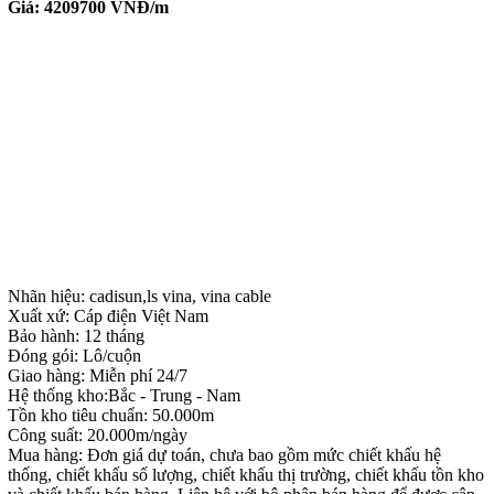
Giá:
4209700
VNĐ/m
Nhãn hiệu: cadisun,ls vina, vina cable
Xuất xứ: Cáp điện Việt Nam
Bảo hành: 12 tháng
Đóng gói: Lô/cuộn
Giao hàng: Miễn phí 24/7
Hệ thống kho:Bắc - Trung - Nam
Tồn kho tiêu chuẩn: 50.000m
Công suất: 20.000m/ngày
Mua hàng: Đơn giá dự toán, chưa bao gồm mức chiết khấu hệ
thống, chiết khấu số lượng, chiết khấu thị trường, chiết khấu tồn kho