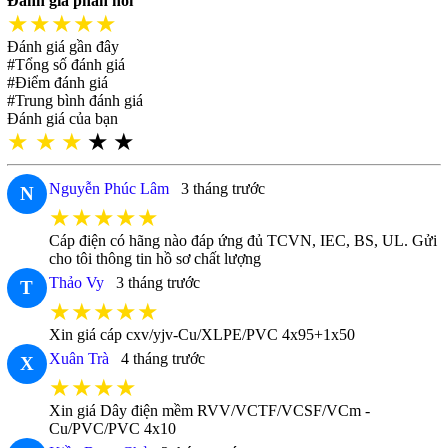
Đánh giá phản hồi
★★★★★
Đánh giá gần đây
#Tổng số đánh giá
#Điểm đánh giá
#Trung bình đánh giá
Đánh giá của bạn
★
★
★
★
★
Nguyễn Phúc Lâm
3 tháng trước
N
★★★★★
Cáp điện có hãng nào đáp ứng đủ TCVN, IEC, BS, UL. Gửi
cho tôi thông tin hồ sơ chất lượng
Thảo Vy
3 tháng trước
T
★★★★★
Xin giá cáp cxv/yjv-Cu/XLPE/PVC 4x95+1x50
Xuân Trà
4 tháng trước
X
★★★★
Xin giá Dây điện mềm RVV/VCTF/VCSF/VCm -
Cu/PVC/PVC 4x10