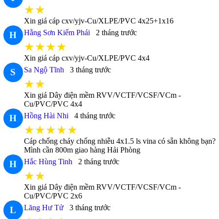
★★
Xin giá cáp cxv/yjv-Cu/XLPE/PVC 4x25+1x16
Hằng Sơn Kiếm Phái
2 tháng trước
H
★★★★
Xin giá cáp cxv/yjv-Cu/XLPE/PVC 4x4
Sa Ngộ Tĩnh
3 tháng trước
S
★★
Xin giá Dây điện mềm RVV/VCTF/VCSF/VCm -
Cu/PVC/PVC 4x4
Hồng Hài Nhi
4 tháng trước
H
★★★★★
Cáp chống cháy chống nhiễu 4x1.5 ls vina có sẵn không bạn?
Mình cần 800m giao hàng Hải Phòng
Hắc Hùng Tinh
2 tháng trước
H
★★
Xin giá Dây điện mềm RVV/VCTF/VCSF/VCm -
Cu/PVC/PVC 2x6
Lăng Hư Tử
3 tháng trước
L