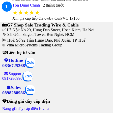
Tôn Dũng Chinh
2 tháng trước
T
★★★★★
Xin giá cáp tiếp địa cv/bv-Cu/PVC 1x150
🏡G7 Shop Sale Trading Wire & Cable
✅ Hà Nội: No.29, Hung Dao Street, Hoan Kiem, Ha Noi
🔷 Sài Gòn: Saigon Tower, Bến Nghé, HCM
🆔 Huế: Số 92 Trần Hưng Đạo, Phú Xuân, TP. Huế
© Vina MicroSystems Trading Group
🤝Liên hệ tư vấn
💎Hotline
0836725368
☎Support
0917286996
💲Sales
0898288986
💎Bảng giá dây cáp điện
Bảng giá dây cáp điện ls vina