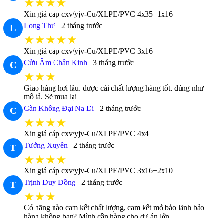
★★★★
Xin giá cáp cxv/yjv-Cu/XLPE/PVC 4x35+1x16
Long Thư
2 tháng trước
L
★★★★★
Xin giá cáp cxv/yjv-Cu/XLPE/PVC 3x16
Cửu Âm Chân Kinh
3 tháng trước
C
★★★
Giao hàng hơi lâu, được cái chất lượng hàng tốt, đúng như
mô tả. Sẽ mua lại
Càn Không Đại Na Di
2 tháng trước
C
★★★★
Xin giá cáp cxv/yjv-Cu/XLPE/PVC 4x4
Tưởng Xuyên
2 tháng trước
T
★★★★
Xin giá cáp cxv/yjv-Cu/XLPE/PVC 3x16+2x10
Trịnh Duy Đồng
2 tháng trước
T
★★★
Có hãng nào cam kết chất lượng, cam kết mở bảo lãnh bảo
hành không bạn? Mình cần hàng cho dự án lớn