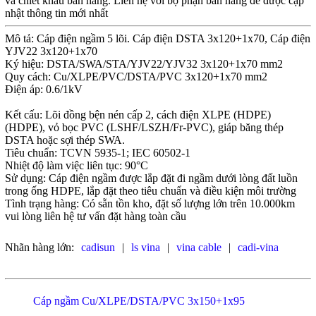
và chiết khấu bán hàng. Liên hệ với bộ phận bán hàng để được cập
nhật thông tin mới nhất
Mô tả: Cáp điện ngầm 5 lõi. Cáp điện DSTA 3x120+1x70, Cáp điện
YJV22 3x120+1x70
Ký hiệu: DSTA/SWA/STA/YJV22/YJV32 3x120+1x70 mm2
Quy cách: Cu/XLPE/PVC/DSTA/PVC 3x120+1x70 mm2
Điện áp: 0.6/1kV
Kết cấu: Lõi đồng bện nén cấp 2, cách điện XLPE (HDPE)
(HDPE), vỏ bọc PVC (LSHF/LSZH/Fr-PVC), giáp băng thép
DSTA hoặc sợi thép SWA.
Tiêu chuẩn: TCVN 5935-1; IEC 60502-1
Nhiệt độ làm việc liên tục: 90°C
Sử dụng: Cáp điện ngầm được lắp đặt đi ngầm dưới lòng đất luồn
trong ống HDPE, lắp đặt theo tiêu chuẩn và điều kiện môi trường
Tình trạng hàng: Có sẵn tồn kho, đặt số lượng lớn trên 10.000km
vui lòng liên hệ tư vấn đặt hàng toàn cầu
Nhãn hàng lớn:
cadisun
|
ls vina
|
vina cable
|
cadi-vina
Cáp ngầm Cu/XLPE/DSTA/PVC 3x150+1x95