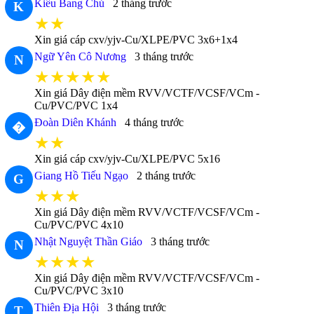
Kiều Bang Chủ
2 tháng trước
K
★★
Xin giá cáp cxv/yjv-Cu/XLPE/PVC 3x6+1x4
Ngữ Yên Cô Nương
3 tháng trước
N
★★★★★
Xin giá Dây điện mềm RVV/VCTF/VCSF/VCm -
Cu/PVC/PVC 1x4
Đoàn Diên Khánh
4 tháng trước
�
★★
Xin giá cáp cxv/yjv-Cu/XLPE/PVC 5x16
Giang Hồ Tiếu Ngạo
2 tháng trước
G
★★★
Xin giá Dây điện mềm RVV/VCTF/VCSF/VCm -
Cu/PVC/PVC 4x10
Nhật Nguyệt Thần Giáo
3 tháng trước
N
★★★★
Xin giá Dây điện mềm RVV/VCTF/VCSF/VCm -
Cu/PVC/PVC 3x10
Thiên Địa Hội
3 tháng trước
T