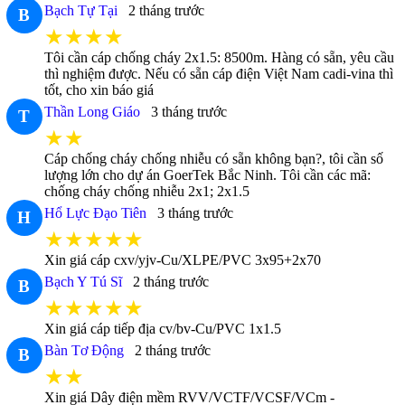
Bạch Tự Tại
2 tháng trước
B
★★★★
Tôi cần cáp chống cháy 2x1.5: 8500m. Hàng có sẵn, yêu cầu
thì nghiệm được. Nếu có sẵn cáp điện Việt Nam cadi-vina thì
tốt, cho xin báo giá
Thần Long Giáo
3 tháng trước
T
★★
Cáp chống cháy chống nhiễu có sẵn không bạn?, tôi cần số
lượng lớn cho dự án GoerTek Bắc Ninh. Tôi cần các mã:
chống cháy chống nhiễu 2x1; 2x1.5
Hổ Lực Đạo Tiên
3 tháng trước
H
★★★★★
Xin giá cáp cxv/yjv-Cu/XLPE/PVC 3x95+2x70
Bạch Y Tú Sĩ
2 tháng trước
B
★★★★★
Xin giá cáp tiếp địa cv/bv-Cu/PVC 1x1.5
Bàn Tơ Động
2 tháng trước
B
★★
Xin giá Dây điện mềm RVV/VCTF/VCSF/VCm -