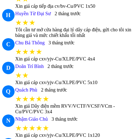
Xin giá cáp tiếp địa cv/bv-Cu/PVC 1x50
Huyền Từ Đại Sư
2 tháng trước
H
★★★
Tôi cần tư mở cửa hàng đại lý dây cáp điện, gửi cho tôi xin
bảng giá và mức chiết khấu tối nhất
Chu Bá Thông
3 tháng trước
C
★★★★
Xin giá cáp cxv/yjv-Cu/XLPE/PVC 4x4
Doãn Trí Bình
2 tháng trước
D
★★
Xin giá cáp cxv/yjv-Cu/XLPE/PVC 5x10
Quách Phù
2 tháng trước
Q
★★★★★
Xin giá Dây điện mềm RVV/VCTF/VCSF/VCm -
Cu/PVC/PVC 3x4
Nhậm Giáo Chủ
3 tháng trước
N
★★★★★
Xin giá cáp cxv/yjv-Cu/XLPE/PVC 1x120