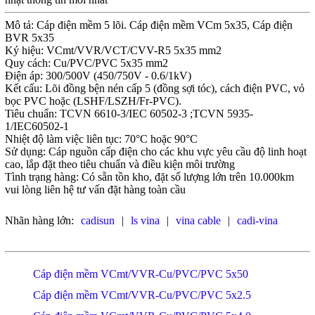
Mô tả: Cáp điện mềm 5 lõi. Cáp điện mềm VCm 5x35, Cáp điện
BVR 5x35
Ký hiệu: VCmt/VVR/VCT/CVV-R5 5x35 mm2
Quy cách: Cu/PVC/PVC 5x35 mm2
Điện áp: 300/500V (450/750V - 0.6/1kV)
Kết cấu: Lõi đồng bện nén cấp 5 (đồng sợi tóc), cách điện PVC, vỏ
bọc PVC hoặc (LSHF/LSZH/Fr-PVC).
Tiêu chuẩn: TCVN 6610-3/IEC 60502-3 ;TCVN 5935-
1/IEC60502-1
Nhiệt độ làm việc liên tục: 70°C hoặc 90°C
Sử dụng: Cáp nguồn cấp điện cho các khu vực yêu cầu độ linh hoạt
cao, lắp đặt theo tiêu chuẩn và điều kiện môi trường
Tình trạng hàng: Có sẵn tồn kho, đặt số lượng lớn trên 10.000km
vui lòng liên hệ tư vấn đặt hàng toàn cầu
Nhãn hàng lớn:
cadisun
|
ls vina
|
vina cable
|
cadi-vina
Cáp điện mềm VCmt/VVR-Cu/PVC/PVC 5x50
Cáp điện mềm VCmt/VVR-Cu/PVC/PVC 5x2.5