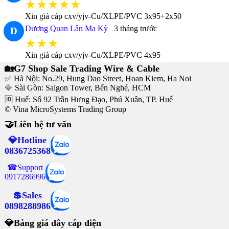
★★★★★
Xin giá cáp cxv/yjv-Cu/XLPE/PVC 3x95+2x50
Dương Quan Lân Ma Kỳ
3 tháng trước
D
★★★
Xin giá cáp cxv/yjv-Cu/XLPE/PVC 4x95
🏡G7 Shop Sale Trading Wire & Cable
✅ Hà Nội: No.29, Hung Dao Street, Hoan Kiem, Ha Noi
🔷 Sài Gòn: Saigon Tower, Bến Nghé, HCM
🆔 Huế: Số 92 Trần Hưng Đạo, Phú Xuân, TP. Huế
© Vina MicroSystems Trading Group
🤝Liên hệ tư vấn
💎Hotline
0836725368
☎Support
0917286996
💲Sales
0898288986
💎Bảng giá dây cáp điện