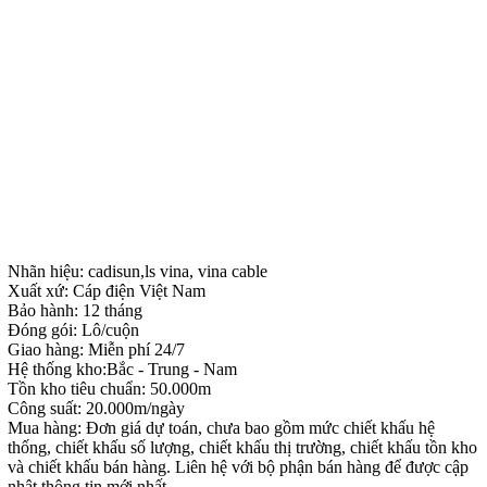
Nhãn hiệu: cadisun,ls vina, vina cable
Xuất xứ: Cáp điện Việt Nam
Bảo hành: 12 tháng
Đóng gói: Lô/cuộn
Giao hàng: Miễn phí 24/7
Hệ thống kho:Bắc - Trung - Nam
Tồn kho tiêu chuẩn: 50.000m
Công suất: 20.000m/ngày
Mua hàng: Đơn giá dự toán, chưa bao gồm mức chiết khấu hệ
thống, chiết khấu số lượng, chiết khấu thị trường, chiết khấu tồn kho
và chiết khấu bán hàng. Liên hệ với bộ phận bán hàng để được cập
nhật thông tin mới nhất