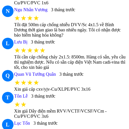
Cu/PVC/PVC 1x6
Ngu Nhân Vương
3 tháng trước
N
★★★★
Tôi đặt 500m cáp chống nhiễu DVV/Sc 4x1.5 về Bình
Dương thời gian giao là bao nhiêu ngày. Tôi có nhận được
bảo hiểm hàng hóa không?
Lưu Bị
3 tháng trước
L
★★★★★
Tôi cần cáp chống cháy 2x1.5: 8500m. Hàng có sẵn, yêu cầu
thì nghiệm được. Nếu có sẵn cáp điện Việt Nam cadi-vina thì
tốt, cho xin báo giá
Quan Vũ Tướng Quân
3 tháng trước
Q
★★★★
Xin giá cáp cxv/yjv-Cu/XLPE/PVC 3x16
Tôn Lễ
3 tháng trước
T
★★
Xin giá Dây điện mềm RVV/VCTF/VCSF/VCm -
Cu/PVC/PVC 3x6
Lục Tốn
3 tháng trước
L