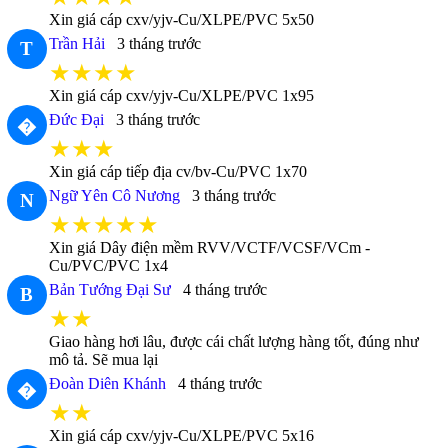
Xin giá cáp cxv/yjv-Cu/XLPE/PVC 5x50
Trần Hải
3 tháng trước
T
★★★★
Xin giá cáp cxv/yjv-Cu/XLPE/PVC 1x95
Đức Đại
3 tháng trước
�
★★★
Xin giá cáp tiếp địa cv/bv-Cu/PVC 1x70
Ngữ Yên Cô Nương
3 tháng trước
N
★★★★★
Xin giá Dây điện mềm RVV/VCTF/VCSF/VCm -
Cu/PVC/PVC 1x4
Bản Tướng Đại Sư
4 tháng trước
B
★★
Giao hàng hơi lâu, được cái chất lượng hàng tốt, đúng như
mô tả. Sẽ mua lại
Đoàn Diên Khánh
4 tháng trước
�
★★
Xin giá cáp cxv/yjv-Cu/XLPE/PVC 5x16