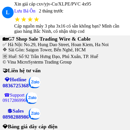
Xin giá cáp cxv/yjv-Cu/XLPE/PVC 4x95
Lưu Bá Ôn
2 tháng trước
L
★★★★
Cáp nguồn máy 3 pha 3x16 có sẵn không bạn? Mình cần
giao hàng Bắc Ninh, có nhận ship cod
🏡G7 Shop Sale Trading Wire & Cable
✅ Hà Nội: No.29, Hung Dao Street, Hoan Kiem, Ha Noi
🔷 Sài Gòn: Saigon Tower, Bến Nghé, HCM
🆔 Huế: Số 92 Trần Hưng Đạo, Phú Xuân, TP. Huế
© Vina MicroSystems Trading Group
🤝Liên hệ tư vấn
💎Hotline
0836725368
☎Support
0917286996
💲Sales
0898288986
💎Bảng giá dây cáp điện