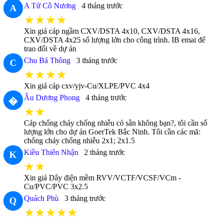
A Tử Cô Nương
4 tháng trước
A
★★★★
Xin giá cáp ngầm CXV/DSTA 4x10, CXV/DSTA 4x16,
CXV/DSTA 4x25 số lượng lớn cho công trình. IB emai để
trao đổi về dự án
Chu Bá Thông
3 tháng trước
C
★★★★
Xin giá cáp cxv/yjv-Cu/XLPE/PVC 4x4
Âu Dương Phong
4 tháng trước
�
★★
Cáp chống cháy chống nhiễu có sẵn không bạn?, tôi cần số
lượng lớn cho dự án GoerTek Bắc Ninh. Tôi cần các mã:
chống cháy chống nhiễu 2x1; 2x1.5
Kiều Thiên Nhận
2 tháng trước
K
★★
Xin giá Dây điện mềm RVV/VCTF/VCSF/VCm -
Cu/PVC/PVC 3x2.5
Quách Phù
3 tháng trước
Q
★★★★★