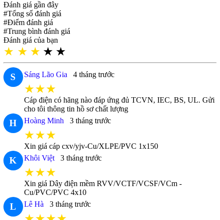
Đánh giá gần đây
#Tổng số đánh giá
#Điểm đánh giá
#Trung bình đánh giá
Đánh giá của bạn
★
★
★
★
★
Sáng Lão Gia
4 tháng trước
S
★★★
Cáp điện có hãng nào đáp ứng đủ TCVN, IEC, BS, UL. Gửi
cho tôi thông tin hồ sơ chất lượng
Hoàng Minh
3 tháng trước
H
★★★
Xin giá cáp cxv/yjv-Cu/XLPE/PVC 1x150
Khôi Việt
3 tháng trước
K
★★★
Xin giá Dây điện mềm RVV/VCTF/VCSF/VCm -
Cu/PVC/PVC 4x10
Lê Hà
3 tháng trước
L
★★★★