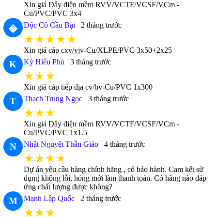
Xin giá Dây điện mềm RVV/VCTF/VCSF/VCm -
Cu/PVC/PVC 3x4
Độc Cô Cầu Bại
2 tháng trước
�
★★★★★
Xin giá cáp cxv/yjv-Cu/XLPE/PVC 3x50+2x25
Kỳ Hiểu Phù
3 tháng trước
K
★★★
Xin giá cáp tiếp địa cv/bv-Cu/PVC 1x300
Thạch Trung Ngọc
3 tháng trước
T
★★★
Xin giá Dây điện mềm RVV/VCTF/VCSF/VCm -
Cu/PVC/PVC 1x1.5
Nhật Nguyệt Thần Giáo
4 tháng trước
N
★★★★
Dự án yêu cầu hàng chính hãng , có bảo hành. Cam kết sử
dụng không lỗi, hỏng mới làm thanh toán. Có hãng nào đáp
ứng chất lượng được không?
Mạnh Lập Quốc
2 tháng trước
M
★★★