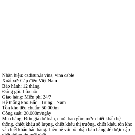
Nhãn hiệu: cadisun,ls vina, vina cable
Xuất xứ: Cáp điện Việt Nam
Bảo hành: 12 tháng
Đóng gói: Lô/cuộn
Giao hàng: Miễn phí 24/7
Hệ thống kho:Bắc - Trung - Nam
Tồn kho tiêu chuẩn: 50.000m
Công suất: 20.000m/ngày
Mua hàng: Đơn giá dự toán, chưa bao gồm mức chiết khấu hệ
thống, chiết khấu số lượng, chiết khấu thị trường, chiết khấu tồn kho
và chiết khấu bán hàng. Liên hệ với bộ phận bán hàng để được cập
nhật thông tin mới nhất