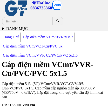
💎Hotline
0836725368
🔍
DANH MỤC
Trang Chủ
Cáp điện mềm VCm/BVR/VVR
Cáp điện mềm VCm/VCT-Cu/PVC 5x
Cáp điện mềm VCmt/VVR-Cu/PVC/PVC 5x1.5
Cáp điện mềm VCmt/VVR-
Cu/PVC/PVC 5x1.5
Cáp điện mềm 5 lõi (5C) VCmt/VVR/VCT/CVV-R5-
Cu/PVC/PVC 5x1.5. Cáp mềm cấp nguồn điện áp 300/500V
(450/750V - 0.6/1kV). Lắp đặt trong khu vực yêu cầu độ linh hoạt
cao
Giá:
133500
VNĐ/m