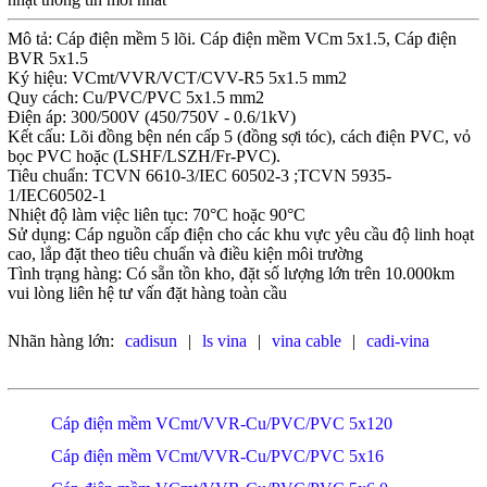
Mô tả: Cáp điện mềm 5 lõi. Cáp điện mềm VCm 5x1.5, Cáp điện
BVR 5x1.5
Ký hiệu: VCmt/VVR/VCT/CVV-R5 5x1.5 mm2
Quy cách: Cu/PVC/PVC 5x1.5 mm2
Điện áp: 300/500V (450/750V - 0.6/1kV)
Kết cấu: Lõi đồng bện nén cấp 5 (đồng sợi tóc), cách điện PVC, vỏ
bọc PVC hoặc (LSHF/LSZH/Fr-PVC).
Tiêu chuẩn: TCVN 6610-3/IEC 60502-3 ;TCVN 5935-
1/IEC60502-1
Nhiệt độ làm việc liên tục: 70°C hoặc 90°C
Sử dụng: Cáp nguồn cấp điện cho các khu vực yêu cầu độ linh hoạt
cao, lắp đặt theo tiêu chuẩn và điều kiện môi trường
Tình trạng hàng: Có sẵn tồn kho, đặt số lượng lớn trên 10.000km
vui lòng liên hệ tư vấn đặt hàng toàn cầu
Nhãn hàng lớn:
cadisun
|
ls vina
|
vina cable
|
cadi-vina
Cáp điện mềm VCmt/VVR-Cu/PVC/PVC 5x120
Cáp điện mềm VCmt/VVR-Cu/PVC/PVC 5x16