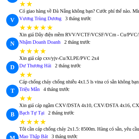
★★
Có giao hàng về Đà Nẵng không bạn? Cước phí thế nào. Mìn
Vương Trùng Dương
3 tháng trước
V
★★★★★
Xin giá Dây điện mềm RVV/VCTF/VCSF/VCm - Cu/PVC
Nhậm Doanh Doanh
2 tháng trước
N
★★★★
Xin giá cáp cxv/yjv-Cu/XLPE/PVC 2x4
Dư Thương Hải
2 tháng trước
D
★★
Cáp chống cháy chống nhiễu 4x1.5 ls vina có sẵn không b
Triệu Mẫn
4 tháng trước
T
★★
Xin giá cáp ngầm CXV/DSTA 4x10, CXV/DSTA 4x16, CXV/DS
Bạch Tự Tại
2 tháng trước
B
★★★★
Tôi cần cáp chống cháy 2x1.5: 8500m. Hàng có sẵn, yêu cầu t
Mao Thập Bát
3 tháng trước
M