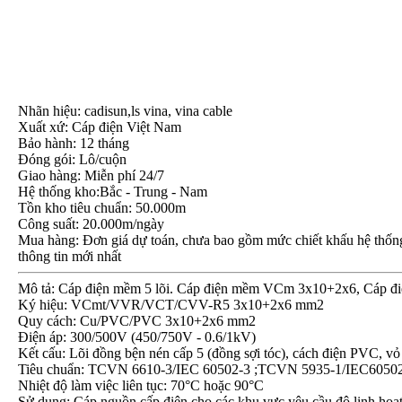
Nhãn hiệu: cadisun,ls vina, vina cable
Xuất xứ: Cáp điện Việt Nam
Bảo hành: 12 tháng
Đóng gói: Lô/cuộn
Giao hàng: Miễn phí 24/7
Hệ thống kho:Bắc - Trung - Nam
Tồn kho tiêu chuẩn: 50.000m
Công suất: 20.000m/ngày
Mua hàng: Đơn giá dự toán, chưa bao gồm mức chiết khấu hệ thống, 
thông tin mới nhất
Mô tả: Cáp điện mềm 5 lõi. Cáp điện mềm VCm 3x10+2x6, Cáp 
Ký hiệu: VCmt/VVR/VCT/CVV-R5 3x10+2x6 mm2
Quy cách: Cu/PVC/PVC 3x10+2x6 mm2
Điện áp: 300/500V (450/750V - 0.6/1kV)
Kết cấu: Lõi đồng bện nén cấp 5 (đồng sợi tóc), cách điện PVC
Tiêu chuẩn: TCVN 6610-3/IEC 60502-3 ;TCVN 5935-1/IEC6050
Nhiệt độ làm việc liên tục: 70°C hoặc 90°C
Sử dụng: Cáp nguồn cấp điện cho các khu vực yêu cầu độ linh hoạt 