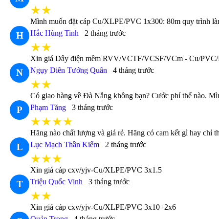
★★
Mình muốn đặt cáp Cu/XLPE/PVC 1x300: 80m quy trình làm 
Hắc Hùng Tinh
2 tháng trước
H
★★
Xin giá Dây điện mềm RVV/VCTF/VCSF/VCm - Cu/PVC
Ngụy Diên Tướng Quân
4 tháng trước
N
★★
Có giao hàng về Đà Nẵng không bạn? Cước phí thế nào. Mìn
Phạm Tăng
3 tháng trước
P
★★★★
Hãng nào chất lượng và giá rẻ. Hãng có cam kết gì hay chỉ 
Lục Mạch Thần Kiếm
2 tháng trước
L
★★★
Xin giá cáp cxv/yjv-Cu/XLPE/PVC 3x1.5
Triệu Quốc Vinh
3 tháng trước
T
★★
Xin giá cáp cxv/yjv-Cu/XLPE/PVC 3x10+2x6
Quản Trọng
4 tháng trước