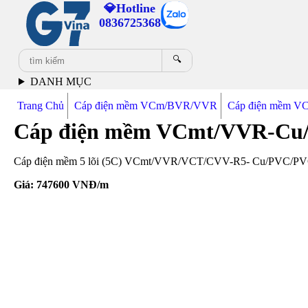
💎Hotline
0836725368
🔍
DANH MỤC
Trang Chủ
Cáp điện mềm VCm/BVR/VVR
Cáp điện mềm V
Cáp điện mềm VCmt/VVR-Cu
Cáp điện mềm 5 lõi (5C) VCmt/VVR/VCT/CVV-R5- Cu/PVC/PVC 3x1
Giá:
747600
VNĐ/m