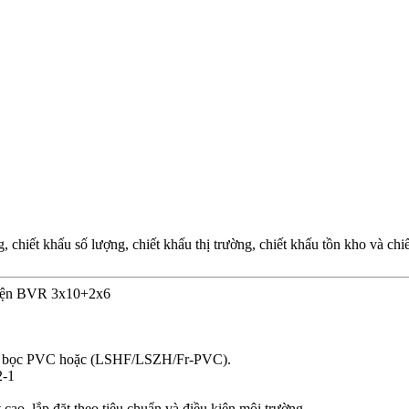
chiết khấu số lượng, chiết khấu thị trường, chiết khấu tồn kho và ch
điện BVR 3x10+2x6
, vỏ bọc PVC hoặc (LSHF/LSZH/Fr-PVC).
2-1
cao, lắp đặt theo tiêu chuẩn và điều kiện môi trường