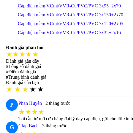
Cáp điện mềm VCmt/VVR-Cu/PVC/PVC 3x95+2x70
Cáp điện mềm VCmt/VVR-Cu/PVC/PVC 3x150+2x70
Cáp điện mềm VCmt/VVR-Cu/PVC/PVC 3x120+2x95
Cáp điện mềm VCmt/VVR-Cu/PVC/PVC 3x35+2x16
Đánh giá phản hồi
★★★★★
Đánh giá gần đây
#Tổng số đánh giá
#Điểm đánh giá
#Trung bình đánh giá
Đánh giá của bạn
★
★
★
★
★
Phan Huyền
2 tháng trước
P
★★★★
Tôi cần tư mở cửa hàng đại lý dây cáp điện, gửi cho tôi xin 
Giáp Bách
3 tháng trước
G