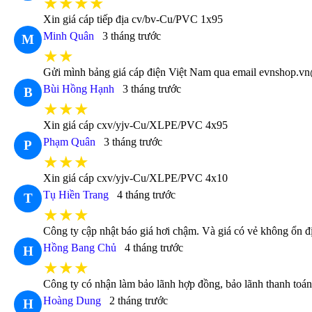
★★★★
Xin giá cáp tiếp địa cv/bv-Cu/PVC 1x95
Minh Quân
3 tháng trước
M
★★
Gửi mình bảng giá cáp điện Việt Nam qua email evnshop.vn
Bùi Hồng Hạnh
3 tháng trước
B
★★★
Xin giá cáp cxv/yjv-Cu/XLPE/PVC 4x95
Phạm Quân
3 tháng trước
P
★★★
Xin giá cáp cxv/yjv-Cu/XLPE/PVC 4x10
Tụ Hiền Trang
4 tháng trước
T
★★★
Công ty cập nhật báo giá hơi chậm. Và giá có vẻ không ổn đị
Hồng Bang Chủ
4 tháng trước
H
★★★
Công ty có nhận làm bảo lãnh hợp đồng, bảo lãnh thanh toá
Hoàng Dung
2 tháng trước
H