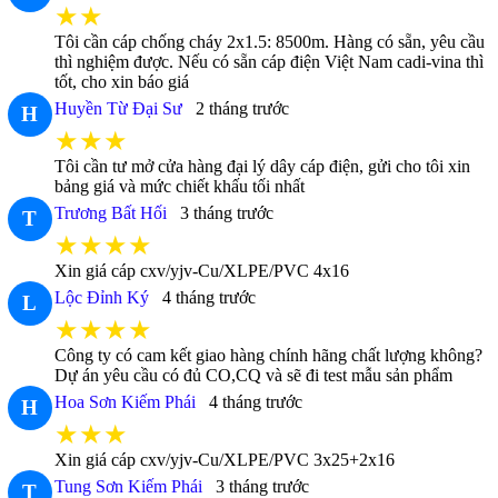
★★
Tôi cần cáp chống cháy 2x1.5: 8500m. Hàng có sẵn, yêu cầu
thì nghiệm được. Nếu có sẵn cáp điện Việt Nam cadi-vina thì
tốt, cho xin báo giá
Huyền Từ Đại Sư
2 tháng trước
H
★★★
Tôi cần tư mở cửa hàng đại lý dây cáp điện, gửi cho tôi xin
bảng giá và mức chiết khấu tối nhất
Trương Bất Hối
3 tháng trước
T
★★★★
Xin giá cáp cxv/yjv-Cu/XLPE/PVC 4x16
Lộc Đỉnh Ký
4 tháng trước
L
★★★★
Công ty có cam kết giao hàng chính hãng chất lượng không?
Dự án yêu cầu có đủ CO,CQ và sẽ đi test mẫu sản phẩm
Hoa Sơn Kiếm Phái
4 tháng trước
H
★★★
Xin giá cáp cxv/yjv-Cu/XLPE/PVC 3x25+2x16
Tung Sơn Kiếm Phái
3 tháng trước
T