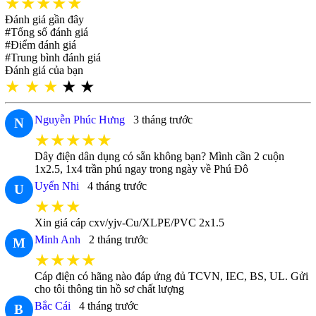
★★★★★
Đánh giá gần đây
#Tổng số đánh giá
#Điểm đánh giá
#Trung bình đánh giá
Đánh giá của bạn
★
★
★
★
★
Nguyễn Phúc Hưng
3 tháng trước
N
★★★★★
Dây điện dân dụng có sẵn không bạn? Mình cần 2 cuộn
1x2.5, 1x4 trần phú ngay trong ngày về Phú Đô
Uyển Nhi
4 tháng trước
U
★★★
Xin giá cáp cxv/yjv-Cu/XLPE/PVC 2x1.5
Minh Anh
2 tháng trước
M
★★★★
Cáp điện có hãng nào đáp ứng đủ TCVN, IEC, BS, UL. Gửi
cho tôi thông tin hồ sơ chất lượng
Bắc Cái
4 tháng trước
B