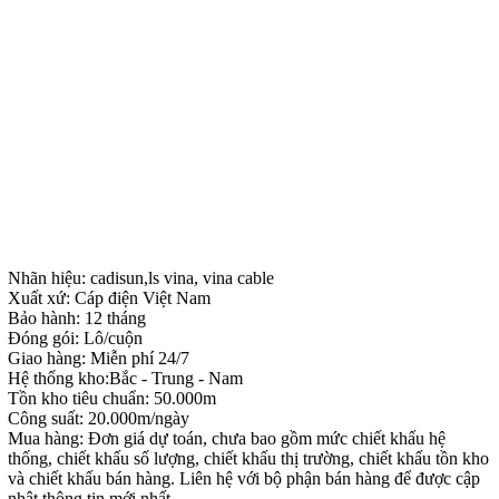
Nhãn hiệu: cadisun,ls vina, vina cable
Xuất xứ: Cáp điện Việt Nam
Bảo hành: 12 tháng
Đóng gói: Lô/cuộn
Giao hàng: Miễn phí 24/7
Hệ thống kho:Bắc - Trung - Nam
Tồn kho tiêu chuẩn: 50.000m
Công suất: 20.000m/ngày
Mua hàng: Đơn giá dự toán, chưa bao gồm mức chiết khấu hệ
thống, chiết khấu số lượng, chiết khấu thị trường, chiết khấu tồn kho
và chiết khấu bán hàng. Liên hệ với bộ phận bán hàng để được cập
nhật thông tin mới nhất