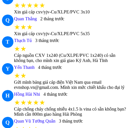
★★★★★
Xin giá cáp cxv/yjv-Cu/XLPE/PVC 3x10
Quan Thắng
2 tháng trước
Q
★★★
Xin giá cáp cxv/yjv-Cu/XLPE/PVC 5x35
Thạch Tú
3 tháng trước
T
★★
Cáp nguồn CXV 1x240 (Cu/XLPE/PVC 1x240) có sẵn
không bạn, cho mình xin giá giao Kỹ Anh, Hà Tĩnh
Yến Thanh
4 tháng trước
Y
★★
Gửi mình bảng giá cáp điện Việt Nam qua email
evnshop.vn@gmail.com. Mình xin mức chiết khấu cho đại lý
Hồng Hài Nhi
4 tháng trước
H
★★★★★
Cáp chống cháy chống nhiễu 4x1.5 ls vina có sẵn không bạn?
Mình cần 800m giao hàng Hải Phòng
Quan Vũ Tướng Quân
3 tháng trước
Q