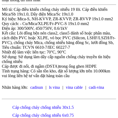
Mô tả: Cáp điều khiển chống cháy nhiễu 19 lõi. Cáp điều khiển
Mica/Sb 19x1.0, Dây điện Mica/Sc 19x1.0
Ký hiệu: Mica-S, NH-KVVP, ZR-KVVP, ZR-RVVP 19x1.0 mm2
Quy cách: - Cu/Mica/XLPE/Fr-PVC-S 19x1.0 mm2
Điện áp: 300/500V, 450/750V, 0.6/1kV
Kết cấu: Lõi đồng bện nén class2, class5 đánh số hoặc phân màu,
cách điện PVC hoặc XLPE, vỏ bọc PVC (Silicon, LSHF/LSZH/Fr-
PVC), chống cháy Mica, chống nhiễu băng đồng Sc, lưới đồng Sb,
Tiêu chuẩn: TCVN 6610-7/IEC 60227-7
Nhiệt độ làm việc liên tục: 70°C, 90°C
Sử dụng: Sử dụng làm dây cấp nguồn chống cháy truyền tín hiệu
chống nhiễu
Cáp được đi nổi, đi ngầm (DSTA)trong ống ghen HDPE
Tình trạng hàng: Có sẵn tồn kho, đặt số lượng lớn trên 10.000km
vui lòng liên hệ tư vấn đặt hàng toàn cầu
Nhãn hàng lớn:
cadisun
|
ls vina
|
vina cable
|
cadi-vina
Cáp chống cháy chống nhiễu 30x1.5
Cáp chống cháy chống nhiễu 6x0.75