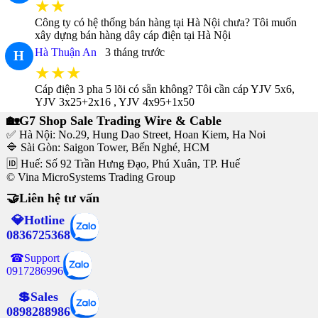
★★
Công ty có hệ thống bán hàng tại Hà Nội chưa? Tôi muốn
xây dựng bán hàng dây cáp điện tại Hà Nội
Hà Thuận An
3 tháng trước
H
★★★
Cáp điện 3 pha 5 lõi có sẵn không? Tôi cần cáp YJV 5x6,
YJV 3x25+2x16 , YJV 4x95+1x50
🏡G7 Shop Sale Trading Wire & Cable
✅ Hà Nội: No.29, Hung Dao Street, Hoan Kiem, Ha Noi
🔷 Sài Gòn: Saigon Tower, Bến Nghé, HCM
🆔 Huế: Số 92 Trần Hưng Đạo, Phú Xuân, TP. Huế
© Vina MicroSystems Trading Group
🤝Liên hệ tư vấn
💎Hotline
0836725368
☎Support
0917286996
💲Sales
0898288986